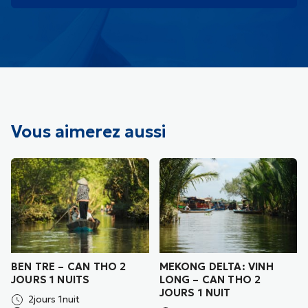
ville de Can Tho.
Check in d’hôtel and repos. Temps libre pour
découvrir le marché nocturne ou les activités
locales à cette ville.
Vous aimerez aussi
BEN TRE – CAN THO 2
MEKONG DELTA: VINH
JOURS 1 NUITS
LONG – CAN THO 2
JOURS 1 NUIT
2jours 1nuit