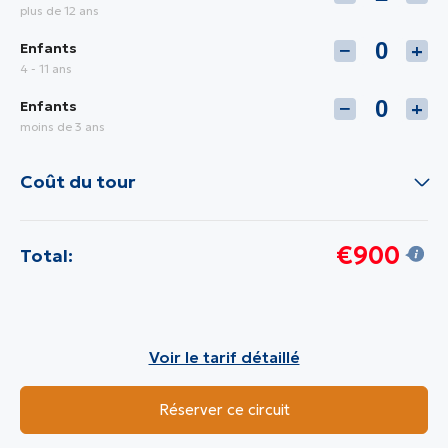
plus de 12 ans
Enfants
−
+
4 - 11 ans
Enfants
−
+
moins de 3 ans
Coût du tour
€900
Total:
Voir le tarif détaillé
Réserver ce circuit