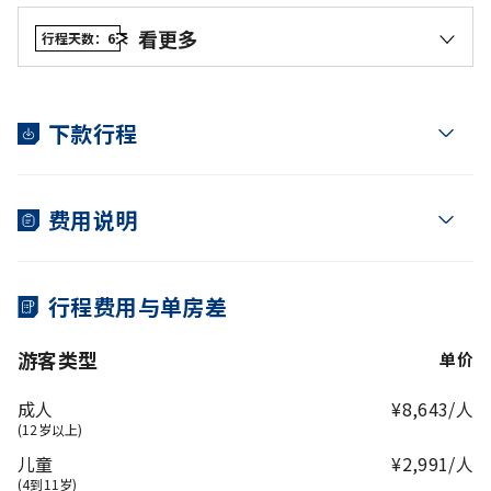
绣品摊位购物，购买纪念品和手工艺品。
住宿：河内
【
镇国寺
】坐落在河内西湖唯一一座岛——金
参观【
共河庙
】, 这座寺庙不仅是一个精神旅
看更多
行程天数：6天
返回沙坝，自由探索：石教堂、萨帕广场、萨
鱼岛上。
游胜地，而且还承载着重要的文化价值和精
帕爱情市场等。
参观【
胡志明陵
】
（星期一与星期五关门）
–
神意义。
越南最伟大父亲的最后安息之地。
用午餐，用餐之后参观：
享用晚餐并在酒店放松。
【
主席府内胡伯伯高脚屋
】——胡志明主席从
下款行程
【三清寺】
，这里因雄伟壮观的自然风景以
居住：
沙坝
1985年到1969年的居住之地
及珍贵无比的历史遗迹等成为游客们赴谅山
【
独柱寺
】是胡志明主席遗迹区的古老建筑
省非去不可的信仰、文化旅游景点。
工程之一，其位于胡志明博物馆之旁。
（PDF文件）
【Vong Phu 山】，
山顶有一块天然岩
用午餐与休息。下午，继续参观：
费用说明
石，形状像一位妇女抱着孩子眺望远方。
河内地标：【
还剑湖
】 与 【
玉山寺
】。
在越南童话故事中，这是To Thi等待丈夫
【
河内文庙
】——越南第一大学。
去北方作战的故事。等了很久，丈夫还是
参观顺序或重新安排行程可以改变，但仍确保所有景点都
乘坐三轮车慢慢穿过【
老城区
】，探索狭窄
没有回来，她就变成了石头。
的街道和繁华的市场。进入此小区，游客亲
包含在行程中
【
Nhi Thanh洞穴
】 是一个天然洞穴，内
行程费用与单房差
眼看到无数买卖各种类型物品的商店并了解
有形态各异、大小不一的钟乳石，构成了
以下的价格只使用于平日，不使用于节日
人们如何做生意、谈判交货。沿途，游客可
独特的地下景观。此外，洞穴附近还有一
游客类型
单价
以打卡拍照留念。
座名为潭教塔的寺庙，供奉着儒、释、道
价格包含：
用晚餐。
三教的神明。
全程高级冷气专车接送。
【麦克王朝城堡
】是为数不多的历史遗迹之
成人
¥8,643/人
居住：河内
一，见证了麦克王朝从16世纪到18世纪统治
(12岁以上)
5晚常规4星酒店住宿。
越南北部的辉煌历史。
儿童
¥2,991/人
用晚餐。用餐之后，您可以深入东京市场或探
每日的早餐。
(4到11岁)
索梁山夜间生活。