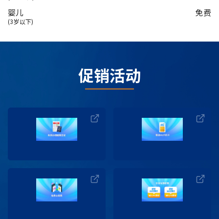
沙坝一顿自助中餐。
婴儿
免费
居住：梁山
当地中文导游。
(3岁以下)
项目包含景点与表演门票费。
矿泉水：一瓶/名/日。
旅游保险。
促销活动
增值税 。
价格未含：
机票。
午餐与晚餐。
导游与司机的小费。
办理越南签证的费用。
以上“价格包含”中未提及的项目费用。