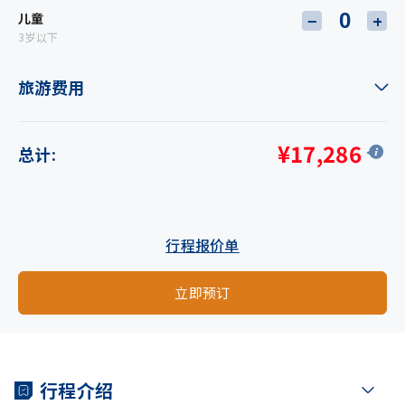
儿童
−
+
3岁以下
旅游费用
¥17,286
总计:
行程报价单
立即预订
行程介绍