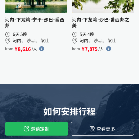
河内-下龙湾-宁平-沙巴-番西
河内-下龙湾-沙巴-番西邦之
邦
美
6天 5晚
5天 4晚
河内、 沙坝、 梁山
河内、 沙坝、 梁山
¥8,616
¥7,875
from
/人
from
/人
如何安排行程
邀请定制
查看更多