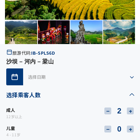
旅游代码:
IB-SPLS6D
沙坝 – 河内 – 梁山
选择乘客人数
成人
−
+
12岁以上
儿童
−
+
4 - 11岁